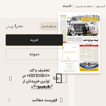
اقتصاد
یبو
مجله و نشریه
1,000
کتاب هفته
منتظر امتیاز
تومان
نامه
خرید
اقتصاد برتر
شماره 527
نمونه
اثر گروه
نویسندگان
تخفیف با کد
«HIFIDIBO» در
مجله
%
50
اولین خریدتان از
نویسنده
:
فیدیبو
گروه نویسندگان
ناشر
:
اقتصاد برتر
فهرست مطالب