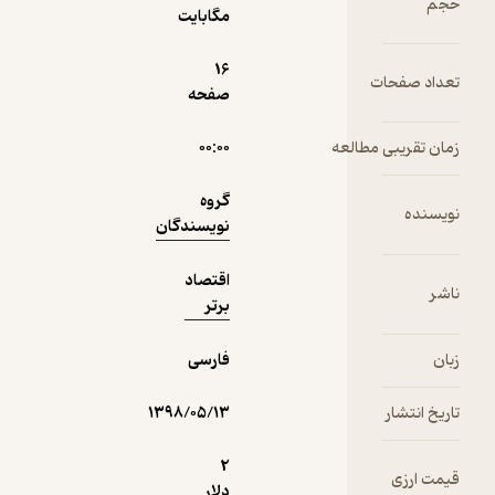
حجم
مگابایت
-
1,000
منتظر امتیاز
تومان
ولخرج‌ترین
16
گردشگران
تعداد صفحات
صفحه
دنیا
زمان تقریبی مطالعه
۰۰:۰۰
نمونه
گروه
نویسنده
نویسندگان
اقتصاد
ناشر
برتر
زبان
فارسی
تاریخ انتشار
۱۳۹۸/۰۵/۱۳
2
قیمت ارزی
دلار