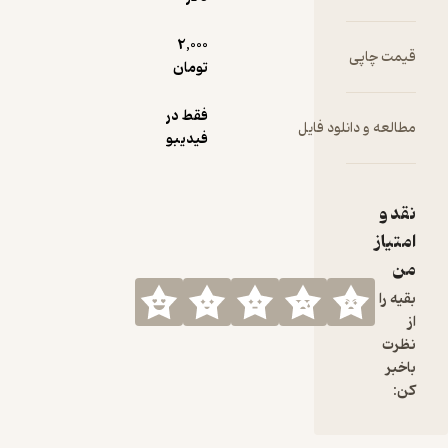
2,000
قیمت چاپی
تومان
فقط در
مطالعه و دانلود فایل
فیدیبو
نقد و
امتیاز
من
بقیه را
از
نظرت
باخبر
کن: