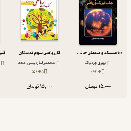
100 مسئله و معمای جالب فیزیک و ریاضی
کار ریاضی سوم دبستان
یوری چرنیاک
محمدرضا رئیسی امجد
)
59
(
4.1
)
63
(
4
15,000
تومان
15,000
تومان