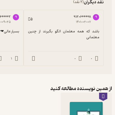
نقد دیگران
(2 نقد)
6****2
91206****8
9
9
5
۹-۰۹-۲۵
۱۴۰۱-۰۲-۰۷
باشد که همه معلمان الگو بگیرند از چنین 
بسیار عالی❤
معلمانی
1
0
0
از همین نویسنده مطالعه کنید