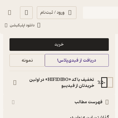
ورود / ثبت‌نام
دانلود اپلیکیشن
18,000
4.6
(5)
تومان
خرید
دریافت از فیدی‌پلاس!
نمونه
تخفیف با کد «HIFIDIBO» در اولین
%
50
خریدتان از فیدیبو
فهرست مطالب
گذاشتن این عنوان در...