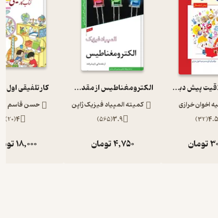
هوش و خلاقیت پیش دبستان
الکترومغناطیس از مقدماتی تا پیشرفته المپیاد فیزیک 3
کار تلفیقی اول ا
 اخوان خرازی
کمیته المپیاد فیزیک ژاپن
حسن قاسم پور
)
20
(
4
)
565
(
3.9
)
32
(
4.
30
تومان
4,750
تومان
18,000
توما