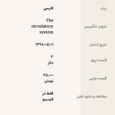
فارسی
The
سی
circulatory
system
۱۳۹۸/۰۵/۰۱
3
دلار
25,000
تومان
فقط در
ود فایل
فیدیبو