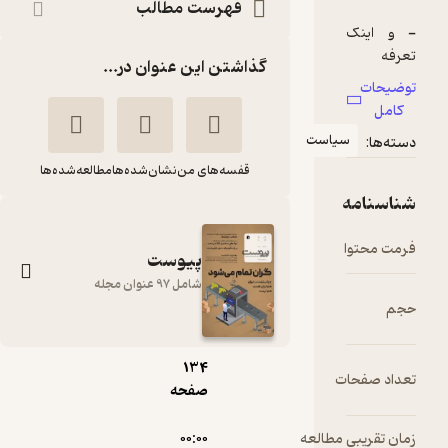
فهرست مطالب
گذاشتن این عنوان در...
یاست
قفسه‌های من
نشان‌شده‌ها
مطالعه‌شده‌ها
pdf
پیوست
شامل 97 عنوان مجله
16.۴۹
مگابایت
134
ماهنامه پیوست
ت
صفحه
شماره 70
گروه نویسندگان
 مطالعه
۰۰:۰۰