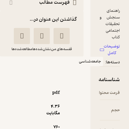
فهرست مطالب
گذاشتن این عنوان در...
قفسه‌های من
نشان‌شده‌ها
مطالعه‌شده‌ها
امعه‌شناسی
راهنمای سنجش و
تحقیقات اجتماعی
دلبرت سی
هوشنگ
میلر
نایبی
pdf
نشر نی
4.۳۶
مگابایت
منتظر امتیاز
205,200
228,000
٪
10
تومان
760