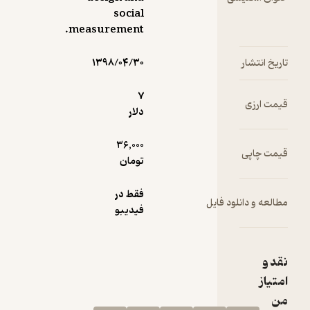
social
measurement.
۱۳۹۸/۰۴/۳۰
7
دلار
36,000
تومان
فقط در
ود فایل
فیدیبو