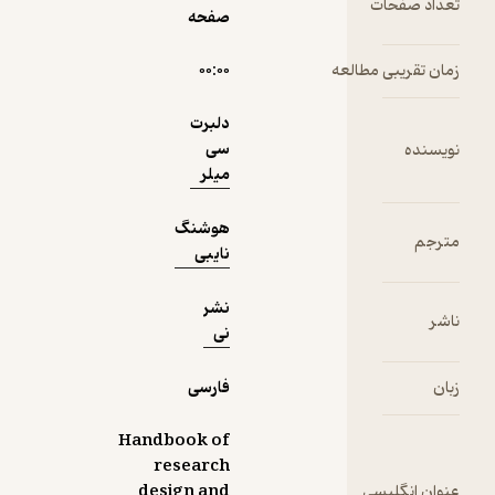
ت
صفحه
مطالعه
۰۰:۰۰
دریافت از
نمونه
دلبرت
فیدی‌پلاس!
سی
میلر
هوشنگ
نایبی
نشر
نی
فارسی
Handbook of
research
سی
design and