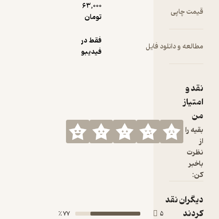
63,000
تومان
فقط در
ود فایل
فیدیبو
77 ٪
5