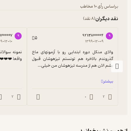
براساس رأی 10 مخاطب
نقد دیگران
(8 نقد)
7****7
92138****4
9
9
5
۹-۱۲-۱۰
۱۳۹۹-۱۲-۰۹
والای منکل دوره ابتدایی رو با آزمونهای ماخ 
گذروندم بالاخره هم تونستم تیزهوشان قبول 
واقعا ❤️❤️❤️
بشم الان هم از مدرسه تیزهوشان من خیلی...
بیشتر
2
0
2