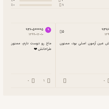
0 ٪
2
0 ٪
1
93605****5
9396
9
5
۱۳۹۹-۱۲-۱۰
۱۳۹
نمونه سوالاتش عین آزمون اصلی بود، ممنون 
طراحانش ❤️
0
1
0