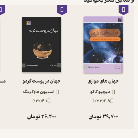
از همین نشر بخوانید
جهان های موازی
جهان در پوست گردو
میچیو کاکو
استیون هاوکینگ
)
137
(
4.1
)
233
(
3.9
39,700
تومان
26,200
تومان