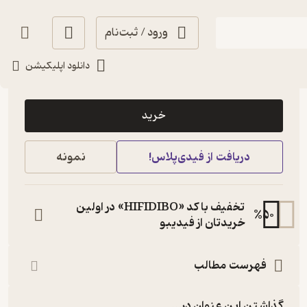
ورود / ثبت‌نام
دانلود اپلیکیشن
40,500
4.8
(10)
تومان
خرید
دریافت از فیدی‌پلاس!
نمونه
تخفیف با کد «HIFIDIBO» در اولین
%
50
خریدتان از فیدیبو
فهرست مطالب
گذاشتن این عنوان در...