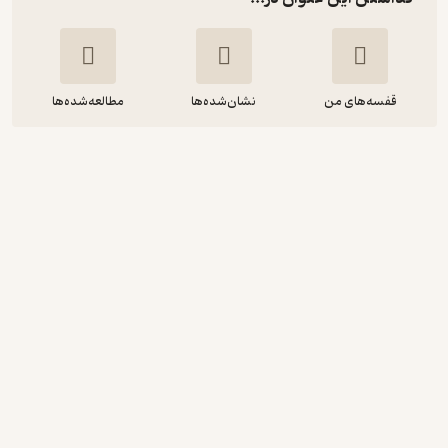
قفسه‌های من
نشان‌شده‌ها
مطالعه‌شده‌ها
مجموعه آزمون های پایه ی چهارم آمادگی
مدارس تیزهوشان ماخ (97 1396 )
امین عابدی نژاد
نشر رمز
40,500
4.8
(10)
تومان
دریافت از فیدی‌پلاس!
نمونه