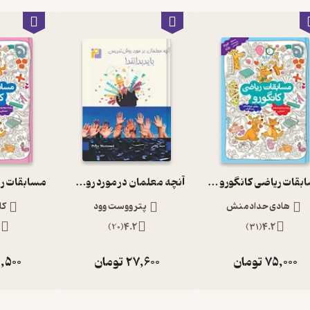
مسابقات ریاضی کانگورو پایه پنجم و ششم ابتدایی
آنچه معلمان در مورد روش تدریس باید بدانند
هادی حدادمنش
پتر ووست وود
کا
3
)
20
(
4.2
)
31
(
4.2
75,000
تومان
27,600
تومان
,500