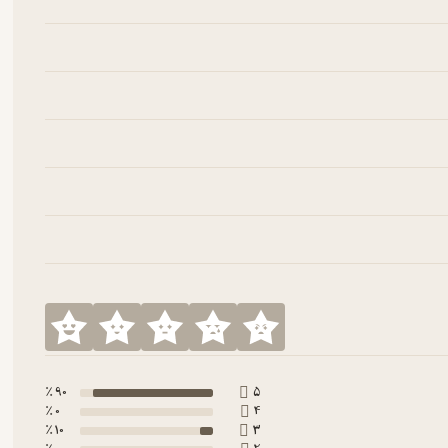
90 ٪
5
0 ٪
4
10 ٪
3