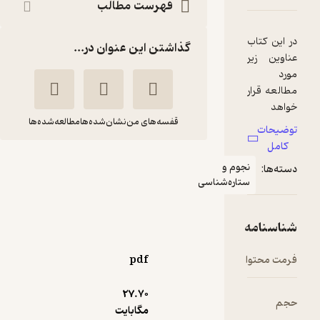
فهرست مطالب
گذاشتن این عنوان در...
قفسه‌های من
نشان‌شده‌ها
مطالعه‌شده‌ها
تشریح کامل مسایل
جوم و
مقدمه ای بر اختر
تاره‌شناسی
فیزیک نوین
بردلی کارول
صمد غلامی
نشر رمز
pdf
آموزنده 🦉
(
2
)
4.5
27.۷۰
(36)
مگابایت
174,900
تومان