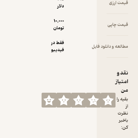
قیمت ارزی
دلار
10,000
قیمت چاپی
تومان
فقط در
مطالعه و دانلود فایل
فیدیبو
نقد و
امتیاز
من
بقیه را
از
نظرت
باخبر
کن: