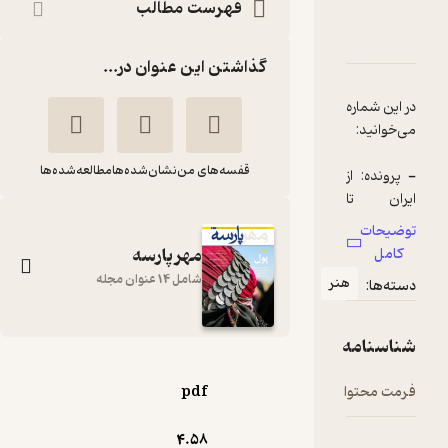
فهرست مطالب
دربارۀ ماهنامه مهر پارسه شماره 13
شناسنامه
نقدها و امتیازها
گذاشتن این عنوان در...
در این شماره
قفسه‌های من
نشان‌شده‌ها
مطالعه‌شده‌ها
- پرونده: از
ایران تا
توضیحات
- میراث
مهر پارسه
کامل
فرهنگی:
شامل 14 عنوان مجله
هنر
دسته‌ها:
قالیچه
تصویری
هوشنگ
شناسنامه
ماهنامه مهر پارسه
- صنایع
شماره 13
فرمت محتوا
pdf
دستی: بهای
گروه نویسندگان
گران مواد
4.۵۸