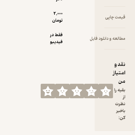
2,000
قیمت چاپی
تومان
فقط در
مطالعه و دانلود فایل
فیدیبو
نقد و
امتیاز
من
بقیه را
از
نظرت
باخبر
کن: