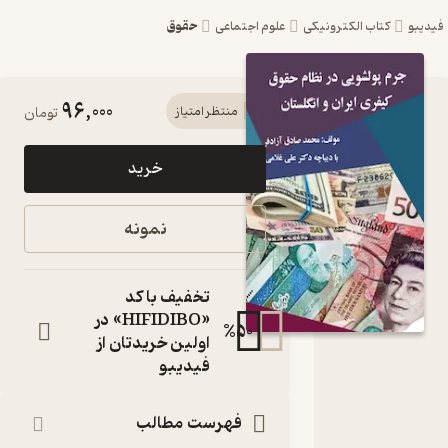
حقوق
کتاب الکترونیکی
علوم اجتماعی
96,000
کتاب جرم
منتظر امتیاز
تومان
پولشویی در
خرید
نظام حقوق
کیفری ایران و
نمونه
انگلستان اثر
محمد صادق
تخفیف با کد
آزادفر نشر
«HIFIDIBO» در
%
50
اولین خریدتان از
انتشارات
فیدیبو
اندیشه طلایی
فهرست مطالب
کتاب متنی
نویسنده
: