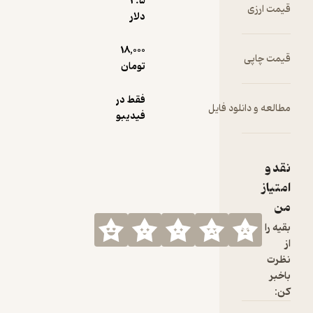
2.۵
دلار
18,000
تومان
فقط در
نلود فایل
فیدیبو