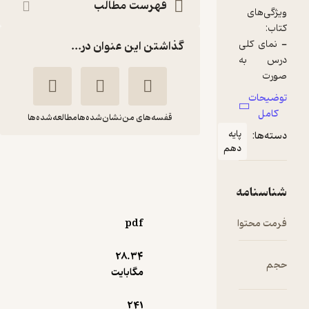
فهرست مطالب
ی
گذاشتن این عنوان در...
و
قفسه‌های من
نشان‌شده‌ها
مطالعه‌شده‌ها
پایه
دهم
لقمه دین و زندگی
ت
ر
دهم
ه
ه
داود محمدی
ه
مهروماه نو
ا
pdf
ئه
28.۳۴
سخت‌خوان 💎
(
1
)
4.7
(29)
مگابایت
120,000
تومان
241