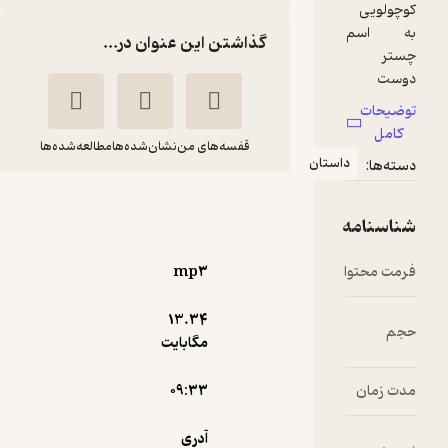
گذاشتن این عنوان در...
قفسه‌های من
نشان‌شده‌ها
مطالعه‌شده‌ها
راکون و زورگو
آدری پن
محمد طالشیان
آوارسا
mp۳
13.۳۴
پربار 🌳
(
1
)
3
(2)
مگابایت
10,000
تومان
۰۹:۳۳
آدری