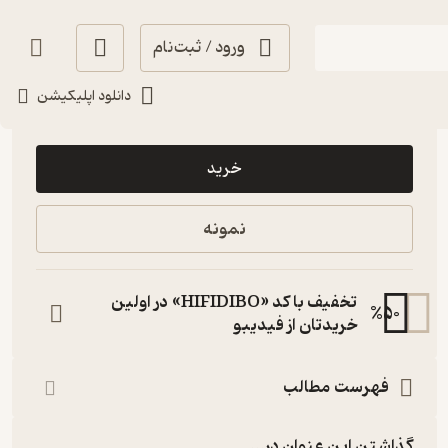
ورود / ثبت‌نام
دانلود اپلیکیشن
120,000
3.7
(14)
تومان
خرید
نمونه
تخفیف با کد «HIFIDIBO» در اولین
%
50
خریدتان از فیدیبو
فهرست مطالب
گذاشتن این عنوان در...