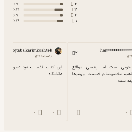
7 ٪
4
21 ٪
3
7 ٪
2
14 ٪
1
mojtaba karimkoshteh
han***********
2
۱۳۹۹-۱۰-۱۶
۱۳۹
درکل کتاب خوبی است اما بعضی مواقع 
توضیحات مفاهیم مخصوصا در قسمت ایزومرها 
دانشگاه
یده است
0
0
0