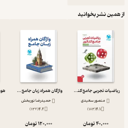
از همین نشر بخوانید
ریاضیات تجربی جامع کنکور پاسخ تشریحی
واژگان همراه زبان جامع ویرایش جدید
منصور سعیدی
حمیدرضا نوربخش
)
134
(
4.2
)
183
(
4.1
40,000
تومان
120,000
تومان