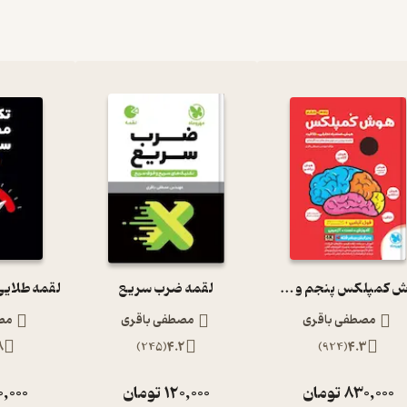
هوش کمپلکس پنجم و ششم
لقمه ضرب سریع
مصطفی باقری
مصطفی باقری
مص
8
)
245
(
4.2
)
924
(
4.3
830,000
تومان
120,000
تومان
0,000