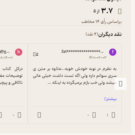
3.7
از 5
براساس رأی 14 مخاطب
نقد دیگران
(4 نقد)
*@gmail.com
fat****************@gmail.com
h
f
5
۸-۱۲-۰۱
۱۴۰۱-۰۲-۰۳
به نظرم در نوبه خودش خوبه...علاوه بر متن ی 
سری سوالم داره ولی اگه تست داشت خیلی عالی 
میشد ولی خب بازم برمیگرده به اینکه ...
ناکافی و پیچ
بیشتر
0
0
1