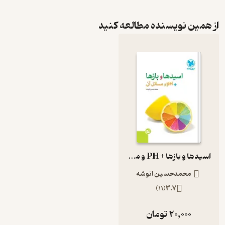
از همین نویسنده مطالعه کنید
اسیدها و بازها + PH و مسائل آن
محمدحسین انوشه
)
11
(
3.7
20,000
تومان