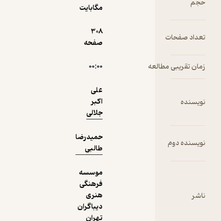
مگابایت
دریافت از
308
نمونه
فیدی‌پلاس!
صفحه
عه
۰۰:۰۰
علی
اکبر
جلالی
حمیدرضا
طالبی
موسسه
فرهنگی
هنری
دیباگران
تهران