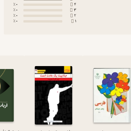
0 ٪
4
0 ٪
3
0 ٪
2
0 ٪
1