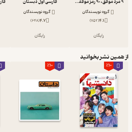
9 مرد موفق، 90 رمز موفقیت
فارسی اول دبستان
گروه نویسندگان
گروه نویسندگان
)
648
(
4.7
)
752
(
4.1
رایگان
رایگان
از همین نشر بخوانید
٪10
٪10