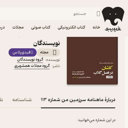
سبک زندگی
فیدیبو
مجله و نشریه
خانه
کتاب الکترونیکی
کتاب صوتی
مجلات
درس
نویسندگان
مجله
فیدی‌پلاس
گروه نویسندگان
نویسنده
:
گروه مجلات همشهری
ناشر
:
دربارۀ ماهنامه سرزمین من شماره 113
شناسنامه
نق