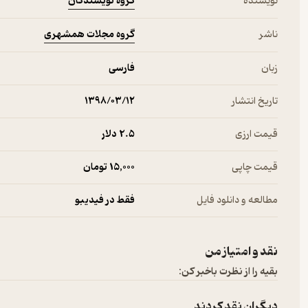
گروه نویسندگان
نویسنده
گروه مجلات همشهری
ناشر
زبان
فارسی
تاریخ انتشار
۱۳۹۸/۰۳/۱۲
قیمت ارزی
2.۵ دلار
قیمت چاپی
15,000 تومان
مطالعه و دانلود فایل
فقط در فیدیبو
نقد و امتیاز من
بقیه را از نظرت باخبر کن:
دیگران نقد کردند