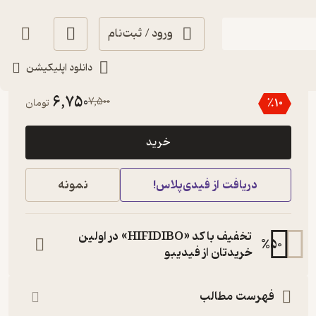
ورود / ثبت‌نام
دانلود اپلیکیشن
5
(1)
6,750
7,500
٪
10
تومان
خرید
دریافت از فیدی‌پلاس!
نمونه
تخفیف با کد «HIFIDIBO» در اولین
%
50
خریدتان از فیدیبو
فهرست مطالب