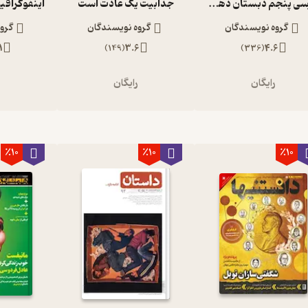
فارسی پنجم دبستان دهه 60
جذابیت یک عادت است
اینفوگرافی
گروه نویسندگان
گروه نویسندگان
گرو
1
)
149
(
3.6
)
336
(
4.6
رایگان
رایگان
ر
٪10
٪10
٪10