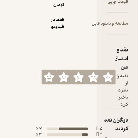
تومان
فقط در
لود فایل
فیدیبو
د
71 ٪
5
14 ٪
4