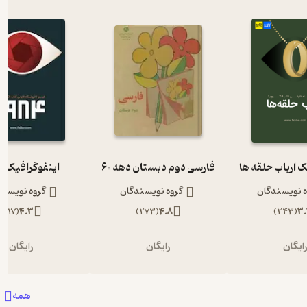
ک ارباب حلقه ها
فارسی دوم دبستان دهه 60
اینفوگرافیک 1984
ه نویسندگان
گروه نویسندگان
گروه نویسند
)
117
(
4.3
)
273
(
4.8
)
243
(
3.
ایگان
رایگان
رایگان
همه