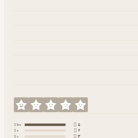
100 ٪
5
0 ٪
4
0 ٪
3