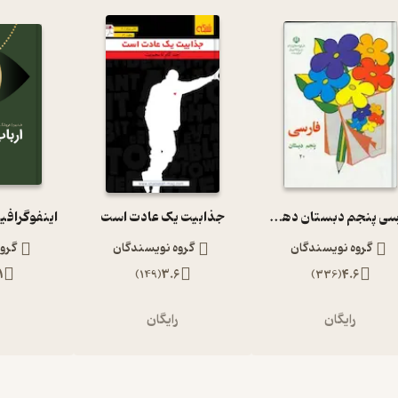
فارسی پنجم دبستان دهه 60
جذابیت یک عادت است
اینفوگرافی
گروه نویسندگان
گروه نویسندگان
گرو
1
)
149
(
3.6
)
336
(
4.6
رایگان
رایگان
ر