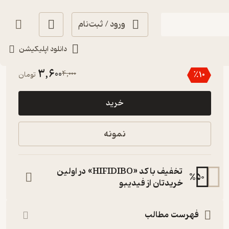
ورود / ثبت‌نام
دانلود اپلیکیشن
5
(5)
3,600
4,000
٪
10
تومان
خرید
نمونه
تخفیف با کد «HIFIDIBO» در اولین
%
50
خریدتان از فیدیبو
فهرست مطالب