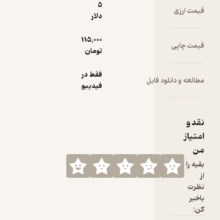
5
دلار
115,000
تومان
فقط در
یل
فیدیبو