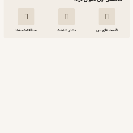
قفسه‌های من
نشان‌شده‌ها
مطالعه‌شده‌ها
سرویس کار و نگهداری تراکتور و تیلر
داریوش فریدونی برز آباد
موسسه فرهنگی هنری دیباگران تهران
55,000
5
(1)
تومان
دریافت از فیدی‌پلاس!
نمونه