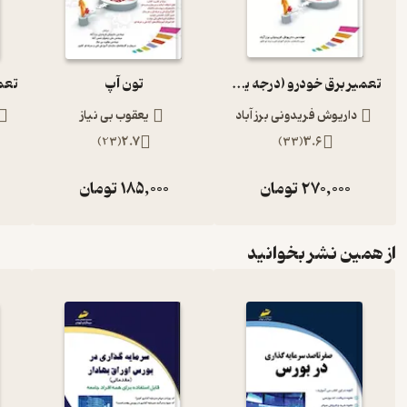
تعمیر برق خودرو (درجه یک)
تون آپ
داریوش فریدونی برز آباد
یعقوب بی نیاز
)
23
(
2.7
)
33
(
3.6
270,000
تومان
185,000
تومان
از همین نشر بخوانید