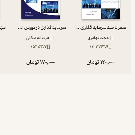
صفر تا صد سرمایه گذاری در بورس
سرمایه گذاری در بورس اوراق بهادار
حجت بهادری
عزت اله ملائی
)
541
(
3.7
)
3,117
(
3.9
120,000
تومان
170,000
تومان