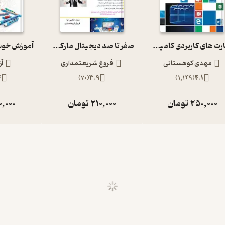
مهارت های کاربردی کامپیوتر2019 ICDL سطح یک
صفر تا صد دیجیتال مارکتینگ
مهدی کوهستانی
فروغ شریعتمداری
آز
4
)
70
(
3.9
)
1,149
(
4.1
250,000
تومان
210,000
تومان
0,000