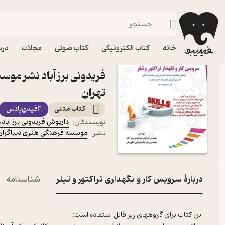
مهندسی
فیدیبو
کتاب درسی، کتاب کمک درسی
دانشگاهی
فنی و مهندسی
خانه
کتاب الکترونیکی
کتاب صوتی
مجلات
درس
کتاب سرویس کار و نگهداری 
فریدونی برز آباد نشر مو
تهران
کتاب متنی
فیدی‌پلاس
داریوش فریدونی برز آباد
،
نویسندگان
:
موسسه فرهنگی هنری دیباگران 
ناشر
:
دربارۀ سرویس کار و نگهداری تراکتور و تیلر
شناسنامه