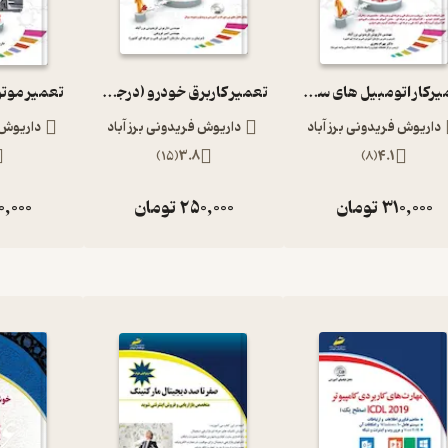
تعمیرکار اتومبیل های سواری بنزینی درجه 2
تعمیر کاربرق خودرو (درجه دو)
تعمیر موتو
داریوش فریدونی برز آباد
داریوش فریدونی برز آباد
داریوش ف
)
15
(
3.8
)
8
(
4.1
310,000
تومان
250,000
تومان
0,000