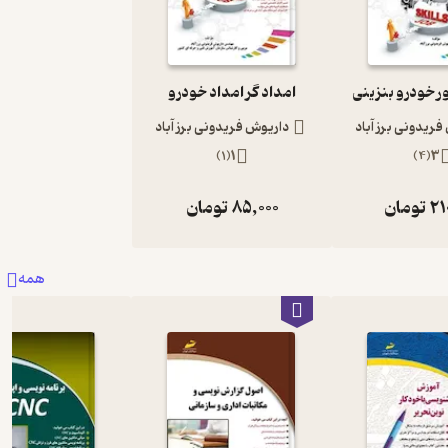
ر خودرو بنزینی
امداد گر امداد خودرو
ریدونی برز آباد
داریوش فریدونی برز آباد
)
1
(
1
)
4
(
3
21
تومان
85,000
تومان
همه