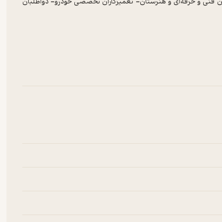
ان فنی و حرفه‌ای و هنرستان- تعمیرکاران تخصصی خودرو- دواطلبان