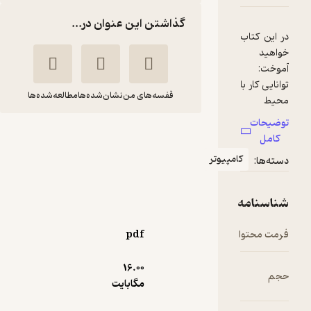
گذاشتن این عنوان در...
قفسه‌های من
نشان‌شده‌ها
مطالعه‌شده‌ها
واژه پرداز Word
2007
ر
حسن رحیمی مقدم
موسسه فرهنگی هنری
دیباگران تهران
pdf
95,000
5
(1)
تومان
16.۰۰
مگابایت