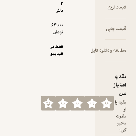
2
دلار
64,000
تومان
فقط در
یل
فیدیبو