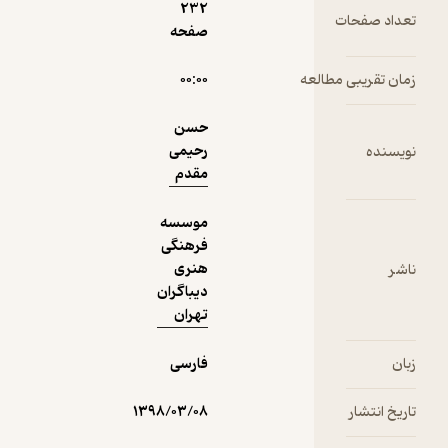
232
دریافت از
صفحه
نمونه
فیدی‌پلاس!
عه
۰۰:۰۰
حسن
رحیمی
مقدم
موسسه
فرهنگی
هنری
دیباگران
تهران
فارسی
۱۳۹۸/۰۳/۰۸