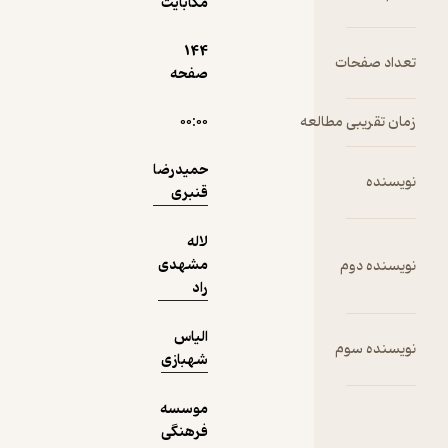
مگابایت
دریافت از
نمونه
144
فیدی‌پلاس!
صفحه
عه
۰۰:۰۰
حمیدرضا
قنبری
لاله
مشهدی
راد
الیاس
شهبازی
موسسه
فرهنگی