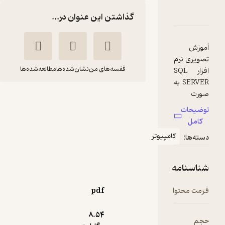
SQL Ser
و امتیازها
گذاشتن این عنوان در...
قفسه‌های من
نشان‌شده‌ها
مطالعه‌شده‌ها
آموزش کار با SQL
Server 2016
حمیدرضا قنبری
ر
موسسه فرهنگی هنری
دیباگران تهران
63,000
5
(1)
تومان
pdf
8.۵۴