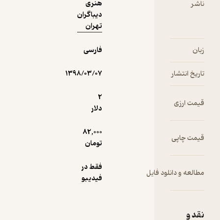
هنری
دیباگران
تهران
فارسی
۱۳۹۸/۰۳/۰۷
2
دلار
82,000
تومان
فقط در
یل
فیدیبو