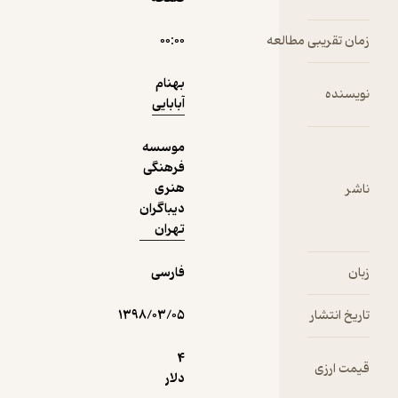
دریافت از
نمونه
عه
۰۰:۰۰
فیدی‌پلاس!
بهنام
آبابایی
موسسه
فرهنگی
هنری
دیباگران
تهران
فارسی
۱۳۹۸/۰۳/۰۵
4
دلار