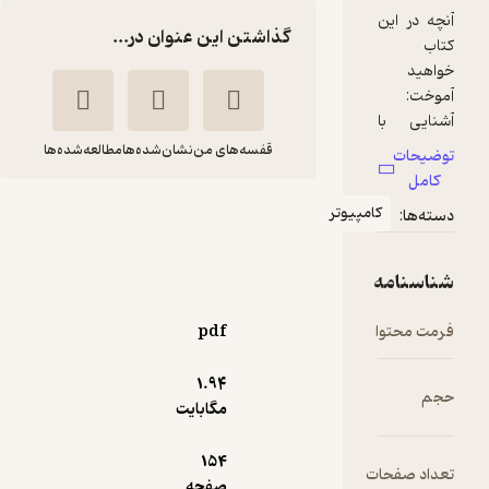
گذاشتن این عنوان در...
قفسه‌های من
نشان‌شده‌ها
مطالعه‌شده‌ها
آموزش زبان برنامه
ر
نویسی R
بهنام آبابایی
موسسه فرهنگی هنری
pdf
دیباگران تهران
1.۹۴
170,000
منتظر امتیاز
تومان
مگابایت
154
صفحه