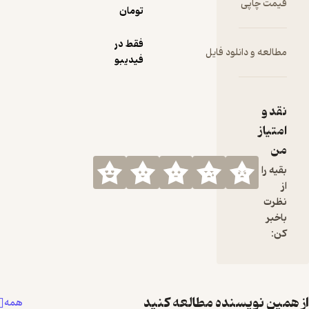
تومان
فقط در
لود فایل
فیدیبو
نده مطالعه کنید
همه