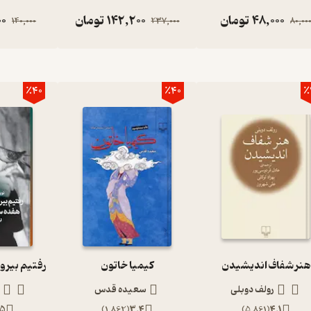
48,000
تومان
142,200
تومان
00
140,000
237,000
80,00
٪40
٪40
٪
هنر شفاف اندیشیدن
کیمیا خاتون
رولف دوبلی
سعیده قدس
.5
)
1,862
(
3.4
)
5,861
(
4.1