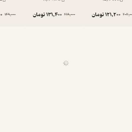
121,200
تومان
131,400
تومان
0
149,000
219,000
202,0