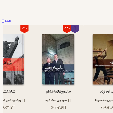
همه
٪10
٪20
 غم زده
مامورهای اعدام
شاهنشاه
تین مک دونا
مارتین مک دونا
ریشارد کاپوشچ
)
198
(
3.7
)
102
(
3.6
)
109
(
3.