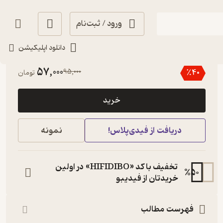
ورود / ثبت‌نام
دانلود اپلیکیشن
منتظر امتیاز
57,000
95,000
٪
40
تومان
خرید
دریافت از فیدی‌پلاس!
نمونه
تخفیف با کد «HIFIDIBO» در اولین
%
50
خریدتان از فیدیبو
فهرست مطالب