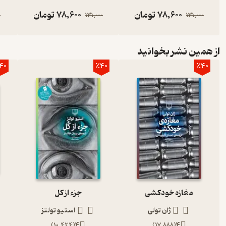
78,600
تومان
78,600
تومان
0
131,000
131,000
از همین نشر بخوانید
40
٪40
٪40
مغازه خودکشی
جزء از کل
ژان تولی
استیو تولتز
)
10,424
(
4
)
17,888
(
4