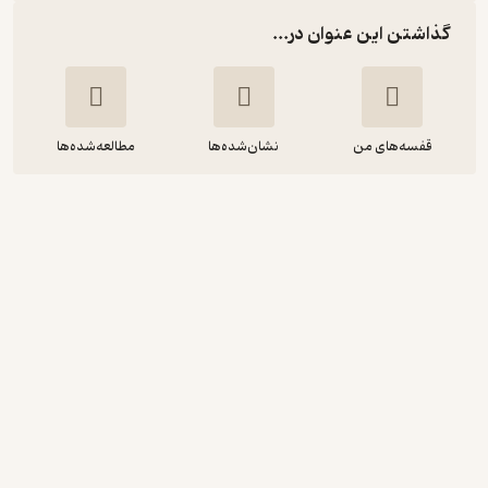
گذاشتن این عنوان در...
قفسه‌های من
نشان‌شده‌ها
مطالعه‌شده‌ها
دست به دهان
بهرنگ رجبی
نشر چشمه
منتظر امتیاز
57,000
95,000
٪
40
تومان