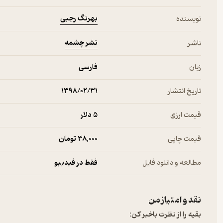
ذهنم دیگر جاکَن شده بود. نه‌فقط این‌که من در آستانه‌ی ترکِ خانه بو
بهرنگ رجبی
نویسنده
نداشت، جایی نبود برای رفتن غیرِ بیرون و دورترها.
نشر چشمه
ناشر
زبان
فارسی
تاریخ انتشار
۱۳۹۸/۰۲/۳۱
قیمت ارزی
5 دلار
قیمت چاپی
38,000 تومان
مطالعه و دانلود فایل
فقط در فیدیبو
نقد و امتیاز من
بقیه را از نظرت باخبر کن: