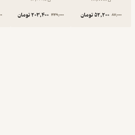
52,200
تومان
203,400
تومان
00
339,000
87,000