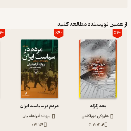
از همین نویسنده مطالعه کنید
40
٪40
٪40
بعد زلزله
مردم در سیاست ایران
هاروکی موراکامی
یرواند آبراهامیان
)
421
(
4
)
230
(
3.4