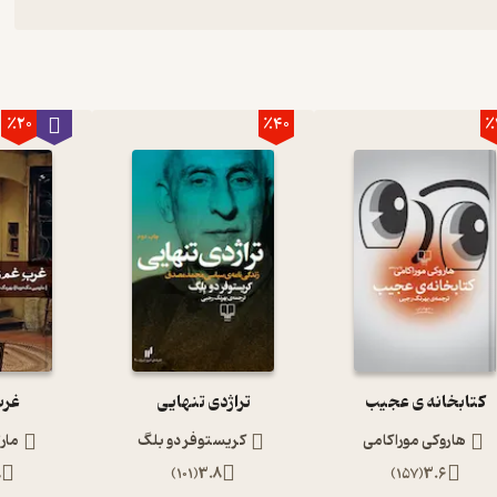
٪20
٪40
٪
کتابخانه ی عجیب
تراژدی تنهایی
غرب
هاروکی موراکامی
کریستوفر دو بلگ
مار
8
)
101
(
3.8
)
157
(
3.6