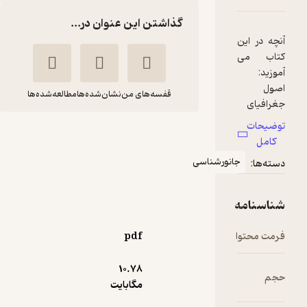
گذاشتن این عنوان در...
قفسه‌های من
نشان‌شده‌ها
مطالعه‌شده‌ها
اصول جامع جانور
شناسی هیکمن جلد 2
سی
گروه مترجمان
کلیولند
انجمن زیست
هیکمن
شناسی ایران
خانه زیست‌شناسی
pdf
5,500
10.۷۸
5
(1)
تومان
مگابایت