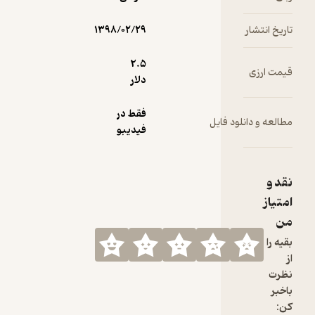
۱۳۹۸/۰۲/۲۹
2.۵
دلار
فقط در
فیدیبو