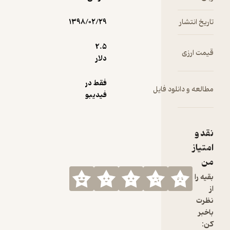
۱۳۹۸/۰۲/۲۹
2.۵
دلار
فقط در
فیدیبو