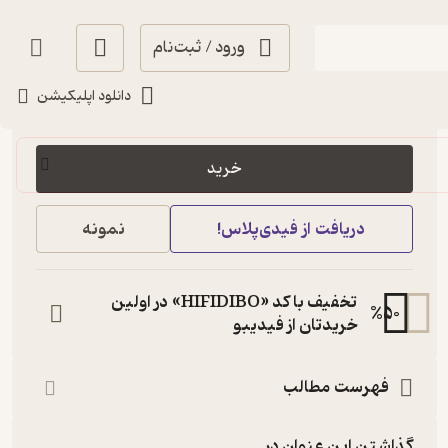
ورود / ثبت‌نام
دانلود اپلیکیشن
195,000
5
(2)
تومان
خرید
دریافت از فیدی‌پلاس!
نمونه
تخفیف با کد «HIFIDIBO» در اولین
%
50
خریدتان از فیدیبو
فهرست مطالب
گذاشتن این عنوان در...