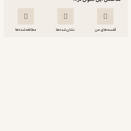
قفسه‌های من
نشان‌شده‌ها
مطالعه‌شده‌ها
راهنمای جامع microsoft project
2013
نادر خرمی راد
موسسه فرهنگی هنری دیباگران تهران
195,000
5
(2)
تومان
دریافت از فیدی‌پلاس!
نمونه