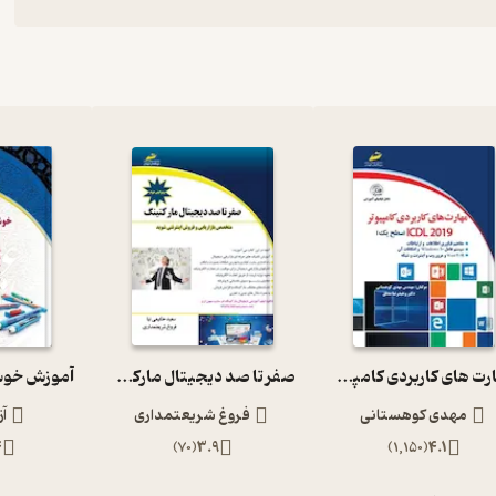
مهارت های کاربردی کامپیوتر2019 ICDL سطح یک
صفر تا صد دیجیتال مارکتینگ
مهدی کوهستانی
فروغ شریعتمداری
آز
4
)
70
(
3.9
)
1,150
(
4.1