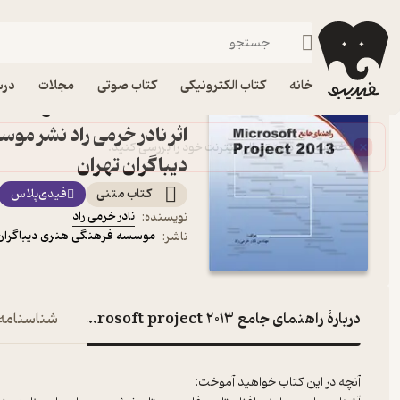
کامپیوتر
فیدیبو
کتاب الکترونیکی
خانه
کتاب الکترونیکی
کتاب صوتی
مجلات
درس
کتاب را
اثر نادر خرمی راد نشر م
دیباگران تهران
کتاب متنی
فیدی‌پلاس
نادر خرمی راد
نویسنده
:
موسسه فرهنگی هنری دیباگران 
ناشر
:
دربارۀ راهنمای جامع microsoft project 2013
شناسنامه