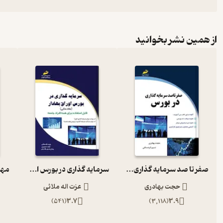
از همین نشر بخوانید
صفر تا صد سرمایه گذاری در بورس
سرمایه گذاری در بورس اوراق بهادار
حجت بهادری
عزت اله ملائی
)
541
(
3.7
)
3,118
(
3.9