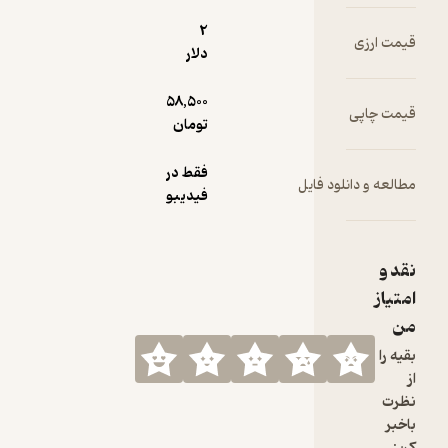
2
دلار
58,500
تومان
فقط در
یل
فیدیبو