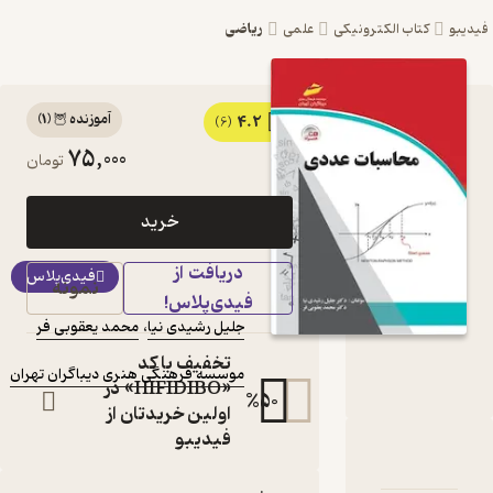
ریاضی
ی
علمی
آموزنده 🦉
(
1
)
4.2
کتاب محاسبات عددی اثر
(6)
75,000
تومان
جلیل رشیدی نیا نشر
موسسه فرهنگی هنری
خرید
دیباگران تهران
دریافت از
کتاب متنی
فیدی‌پلاس
نمونه
فیدی‌پلاس!
نویسندگان
:
جلیل رشیدی نیا
،
محمد یعقوبی فر
ناشر
:
تخفیف با کد
موسسه فرهنگی هنری دیباگران تهران
«HIFIDIBO» در
%
50
اولین خریدتان از
فیدیبو
ت عددی
و امتیازها