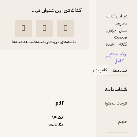
گذاشتن این عنوان در...
قفسه‌های من
نشان‌شده‌ها
مطالعه‌شده‌ها
نسل چهارم صنعت
INDUSTRY 4 .0
ر
هومن ضرابی
موسسه فرهنگی هنری
دیباگران تهران
pdf
65,000
منتظر امتیاز
تومان
14.۵۸
مگابایت