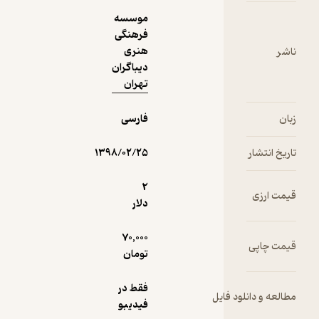
موسسه
فرهنگی
هنری
دیباگران
تهران
فارسی
۱۳۹۸/۰۲/۲۵
2
دلار
70,000
تومان
فقط در
ل
فیدیبو