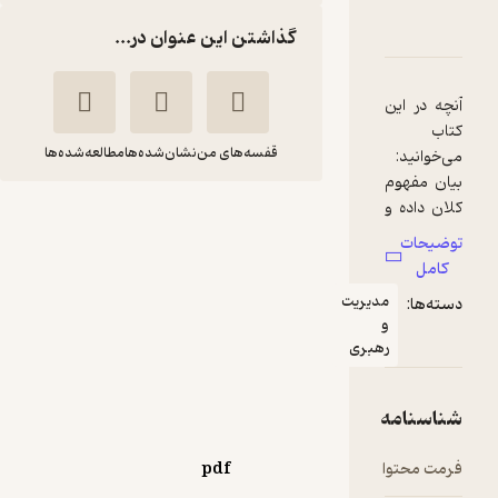
فاوت کلان داده و چارچوب هدوپ
 امتیازها
گذاشتن این عنوان در...
قفسه‌های من
نشان‌شده‌ها
مطالعه‌شده‌ها
دنیای متفاوت کلان
داده و چارچوب هدوپ
امیرمولوی خایانی
موسسه فرهنگی هنری
دیباگران تهران
77,000
منتظر امتیاز
تومان
pdf