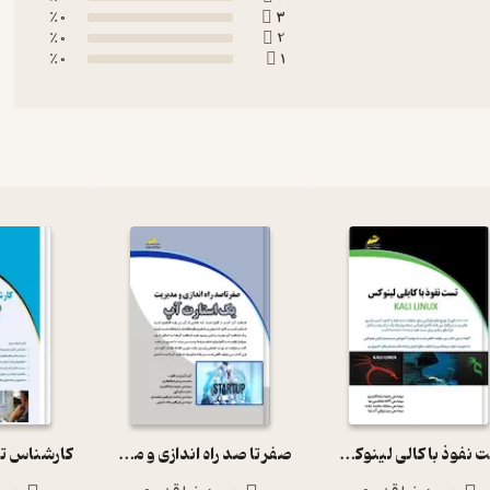
0 ٪
3
0 ٪
2
0 ٪
1
تست نفوذ با کالی لینوکس KALI LINUX 1
صفر تا صد راه اندازی و مدیریت یک استارت آپ از ایده تا عمل