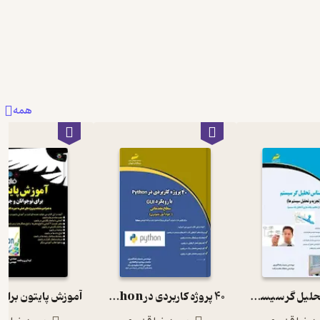
همه
کارشناس تحلیل گر سیستم
40 پروژه کاربردی در Python با رویکرد GUI سطح مقدماتی