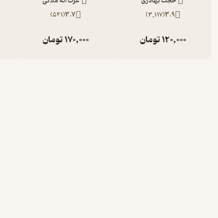
حجت بهادری
عزت اله ملائی
)
541
(
3.7
)
3,117
(
3.9
120,000
تومان
170,000
تومان