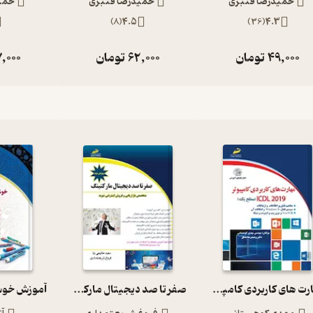
حمیدرضا قنبری
حمیدرضا قنبری
حمی
)
8
(
4.5
)
36
(
4.3
49,000
تومان
62,000
تومان
,000
مهارت های کاربردی کامپیوتر2019 ICDL سطح یک
صفر تا صد دیجیتال مارکتینگ