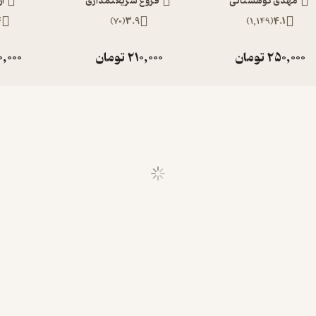
مهدی کوهستانی
فروغ شریعتمداری
آز
4
)
70
(
3.9
)
1,149
(
4.1
250,000
تومان
210,000
تومان
0,000