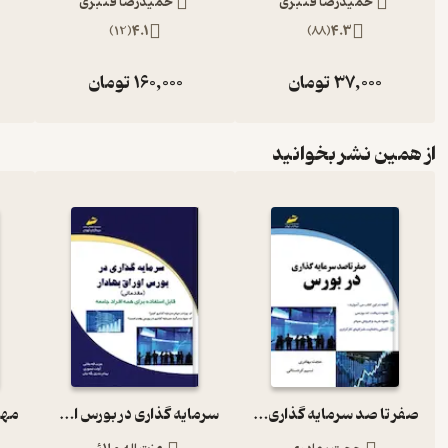
حمیدرضا قنبری
حمیدرضا قنبری
)
12
(
4.1
)
88
(
4.3
37,000
تومان
160,000
تومان
از همین نشر بخوانید
صفر تا صد سرمایه گذاری در بورس
سرمایه گذاری در بورس اوراق بهادار