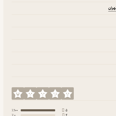
هران
100 ٪
5
0 ٪
4