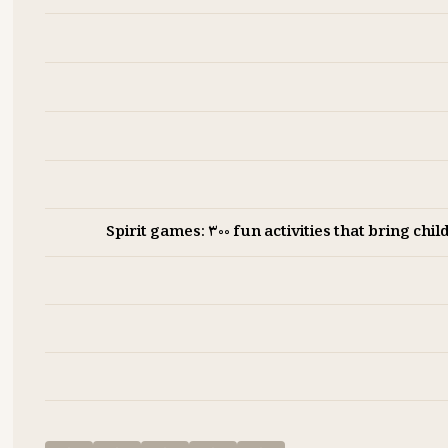
ر را در ذهن می‌پروراند؟ این تفکرات فرصت بسیار مناسبی را در اختیارتان
و مؤثر داشته باشید. برای مثال با انجام بازی‌هایی مثل «تمرین شادی» و
د. یا بازی‌هایی مثل «برای خودتان مادری کنید» و «تو اذیت می‌کنی اما
ت دشوار غلبه کنید و آن‌ها را پشت سر بگذارید. همچنین بازی «ساختن
که «تمام هستی خوشایند و همه چیز خوب و زیبا است.»
Spirit games: 300 fun activities that bring chi