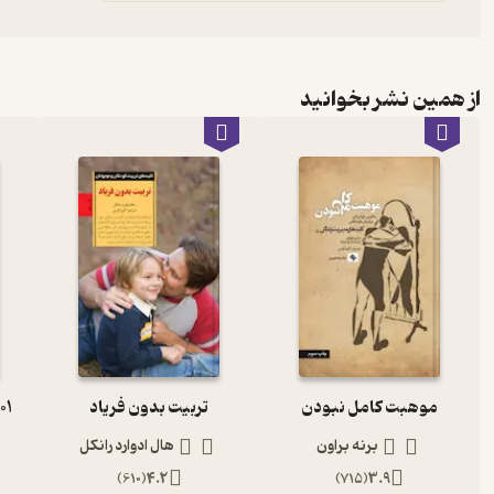
از همین نشر بخوانید
موهبت کامل نبودن
تربیت بدون فریاد
1001 پرسش پی
برنه براون
هال ادوارد رانکل
)
610
(
4.2
)
715
(
3.9