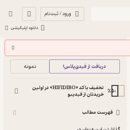
ورود / ثبت‌نام
دانلود اپلیکیشن
204,000
5
(2)
تومان
خرید
دریافت از فیدی‌پلاس!
نمونه
تخفیف با کد «HIFIDIBO» در اولین
%
50
خریدتان از فیدیبو
فهرست مطالب
گذاشتن این عنوان در...