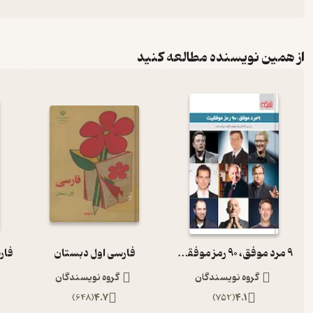
از همین نویسنده مطالعه کنید
9 مرد موفق، 90 رمز موفقیت
فارسی اول دبستان
گروه نویسندگان
گروه نویسندگان
)
648
(
4.7
)
752
(
4.1