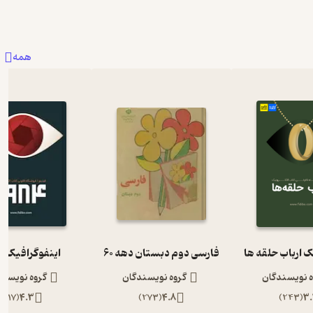
همه
ک ارباب حلقه ها
فارسی دوم دبستان دهه 60
اینفوگرافیک 1984
ه نویسندگان
گروه نویسندگان
گروه نویسند
)
117
(
4.3
)
273
(
4.8
)
243
(
3.