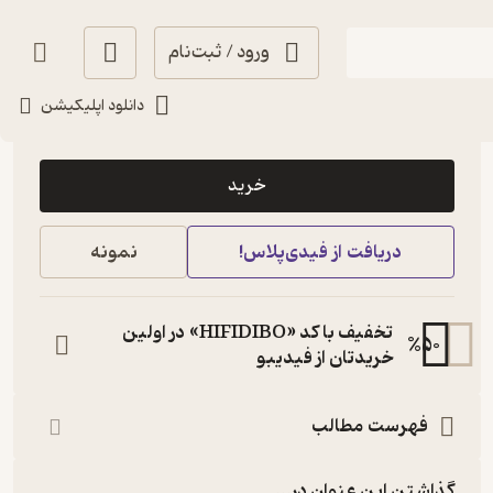
ورود / ثبت‌نام
دانلود اپلیکیشن
6,000
منتظر امتیاز
تومان
خرید
دریافت از فیدی‌پلاس!
نمونه
تخفیف با کد «HIFIDIBO» در اولین
%
50
خریدتان از فیدیبو
فهرست مطالب
گذاشتن این عنوان در...