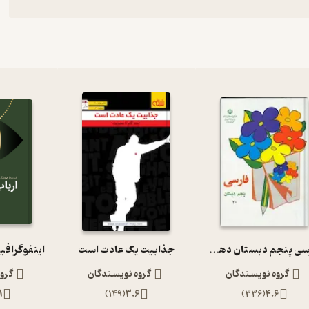
فارسی پنجم دبستان دهه 60
جذابیت یک عادت است
اینفوگرافی
گروه نویسندگان
گروه نویسندگان
گرو
1
)
149
(
3.6
)
336
(
4.6