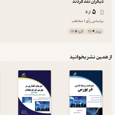
دیگران نقد کردند
5
از 5
براساس رأی 1 مخاطب
پربار 🌳
(
1
)
گیرا 🧲
(
1
)
از همین نشر بخوانید