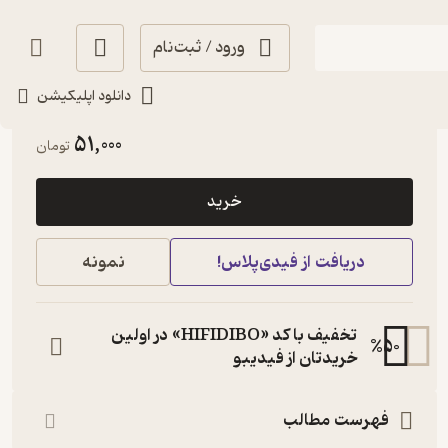
ورود / ثبت‌نام
دانلود اپلیکیشن
پربار 🌳
(
1
)
5
(1)
51,000
تومان
خرید
دریافت از فیدی‌پلاس!
نمونه
تخفیف با کد «HIFIDIBO» در اولین
%
50
خریدتان از فیدیبو
فهرست مطالب