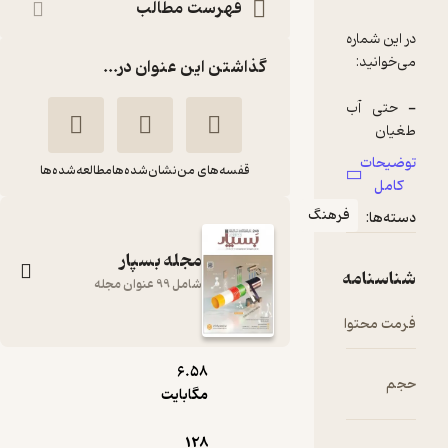
فهرست مطالب
در این شماره
گذاشتن این عنوان در...
- حتی آب
طغیان
کرد...
توضیحات
قفسه‌های من
نشان‌شده‌ها
مطالعه‌شده‌ها
صنعت
کامل
پلیمر برای
فرهنگ
دسته‌ها:
آینده چه
می‌تواند
مجله بسپار
شناسنامه
شامل 99 عنوان مجله
- ستاد
مدیریت
فرمت محتوا
pdf
بحران
بودجه‌ای در
6.۵۸
بسپار شماره 199
حجم
مگابایت
گروه نویسندگان
- در علوم
انسانی به
128
گروه مجلات بسپار