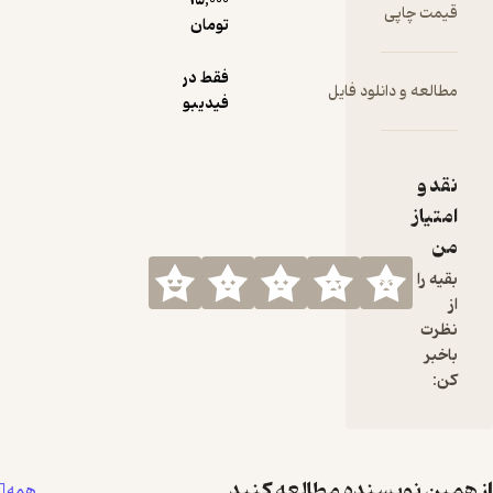
15,000
قیمت چاپی
تومان
فقط در
مطالعه و دانلود فایل
فیدیبو
نقد و
امتیاز
من
بقیه را
از
نظرت
باخبر
کن:
همین نویسنده مطالعه کنید
همه