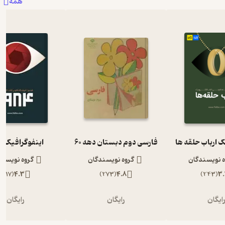
همه
ک ارباب حلقه ها
فارسی دوم دبستان دهه 60
اینفوگرافیک 1984
ه نویسندگان
گروه نویسندگان
گروه نویسند
)
117
(
4.3
)
273
(
4.8
)
243
(
3.
ایگان
رایگان
رایگان