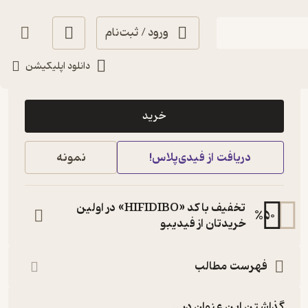
ورود / ثبت‌نام
دانلود اپلیکیشن
6,000
منتظر امتیاز
تومان
خرید
دریافت از فیدی‌پلاس!
نمونه
تخفیف با کد «HIFIDIBO» در اولین
%
50
خریدتان از فیدیبو
فهرست مطالب
گذاشتن این عنوان در...