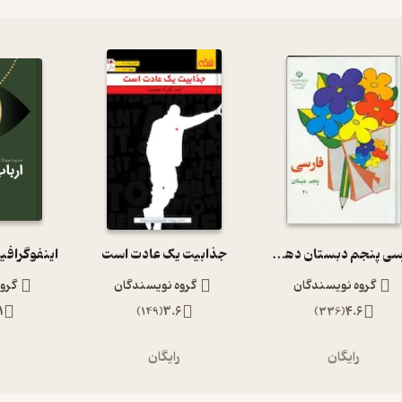
فارسی پنجم دبستان دهه 60
جذابیت یک عادت است
اینفوگرافی
گروه نویسندگان
گروه نویسندگان
گرو
1
)
149
(
3.6
)
336
(
4.6
رایگان
رایگان
ر