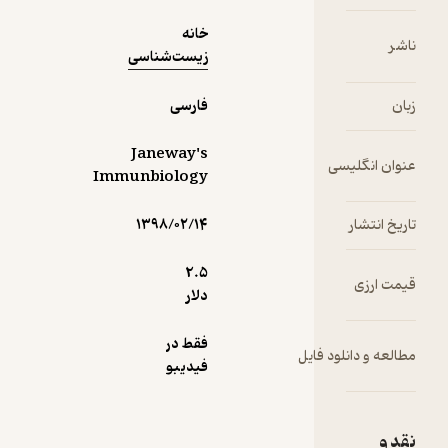
خانه
زیست‌شناسی
فارسی
Janeway's
سی
Immunbiology
۱۳۹۸/۰۲/۱۴
2.۵
دلار
فقط در
ود فایل
فیدیبو