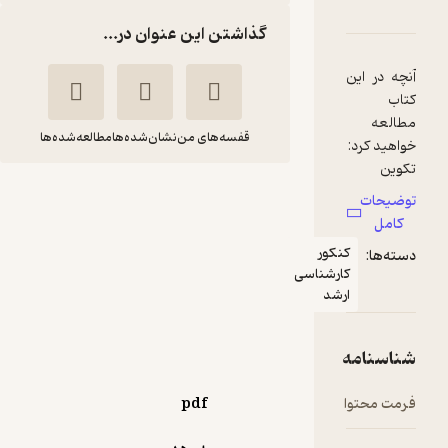
ونوبیولوژی جِنِوی جلد 1
امه
دها و امتیازها
گذاشتن این عنوان در...
قفسه‌های من
نشان‌شده‌ها
مطالعه‌شده‌ها
ایمیونوبیولوژی
جِنِوی جلد 1
مارک والپورت
شهریار کیائی
نکور
ارشناسی
خانه زیست‌شناسی
رشد
5,500
منتظر امتیاز
تومان
pdf