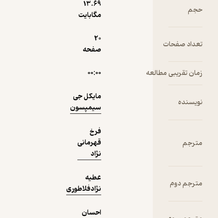
13.۶۹
مگابایت
دریافت از
نمونه
فیدی‌پلاس!
20
صفحه
۰۰:۰۰
مایکل جی
سیمپسون
فرخ
قهرمانی
نژاد
عطیه
نژادفلاطوری
احسان