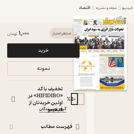
اقتصاد
یبو
مجله و نشریه
1,000
کتاب هفته
منتظر امتیاز
تومان
نامه
خرید
اقتصاد برتر
شماره 454
نمونه
اثر گروه
نویسندگان
تخفیف با کد
«HIFIDIBO» در
مجله
%
50
اولین خریدتان از
نویسنده
:
فیدیبو
گروه نویسندگان
ناشر
:
اقتصاد برتر
فهرست مطالب