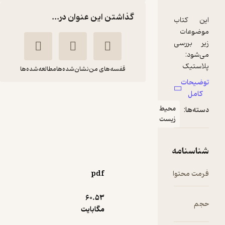
گذاشتن این عنوان در...
قفسه‌های من
نشان‌شده‌ها
مطالعه‌شده‌ها
آلاینده های
میکروپلاستیک
کریستوفر
محمود علی
بلیر کراوفورد
محمدی
انتشارات آوای قلم
pdf
205,000
5
(1)
تومان
60.۵۳
مگابایت