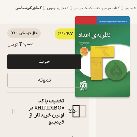
کنکور کارشناسی
یبو
کتاب درسی، کتاب کمک درسی
کنکور و آزمون
حال‌خوب‌کن ✨
(
2
)
4.7
کتاب
(46)
20,000
تومان
نظریه ی
اعداد اثر
خرید
علیرضا
علی پور
نمونه
نشر الگو
آموزش کامل
تخفیف با کد
همراه مسائل
«HIFIDIBO» در
تشریحی
%
50
اولین خریدتان از
کتاب
متنی
فیدیبو
نویسنده
:
علیرضا علی پور