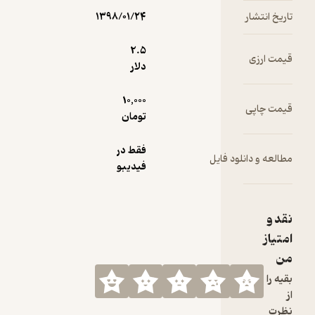
اول و مرکب
و
تاریخ انتشار
۱۳۹۸/۰۱/۲۴
همنهشتی‌
ها است.
2.۵
قیمت ارزی
دلار
10,000
قیمت چاپی
تومان
فقط در
مطالعه و دانلود فایل
فیدیبو
نقد و
امتیاز
من
بقیه را
از
نظرت