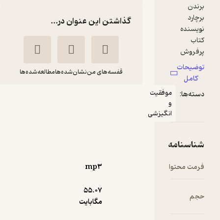
گذاشتن این عنوان در...
قفسه‌های من
نشان‌شده‌ها
مطالعه‌شده‌ها
قیت
10 فاکتور برای پیش
بینی موفقیت
زشی
برندن برچارد
علی بهرامی
شادن پژواک
mp۳
گیرا 🧲
(
1
)
5
(2)
10,500
55.۰۷
35,000
٪
70
تومان
مگابایت