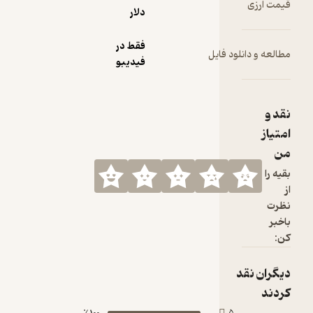
دلار
فقط در
 فایل
فیدیبو