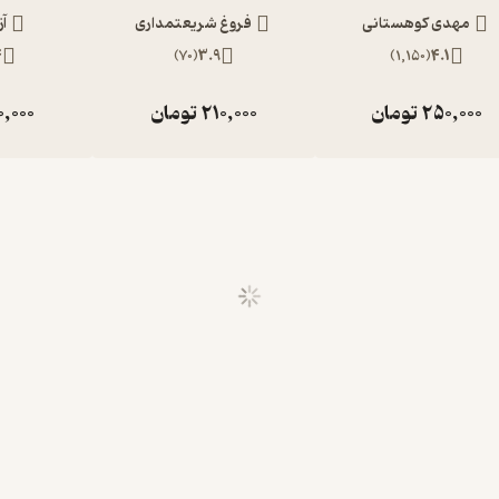
مهدی کوهستانی
فروغ شریعتمداری
آز
4
)
70
(
3.9
)
1,150
(
4.1
250,000
تومان
210,000
تومان
0,000