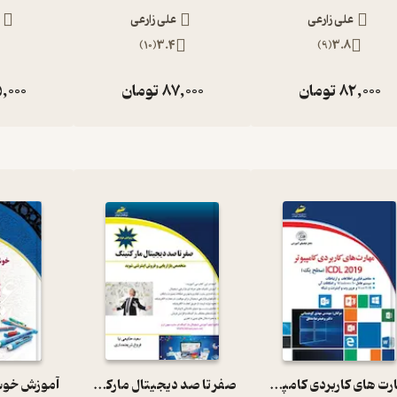
علی زارعی
علی زارعی
)
10
(
3.4
)
9
(
3.8
82,000
تومان
87,000
تومان
,000
مهارت های کاربردی کامپیوتر2019 ICDL سطح یک
صفر تا صد دیجیتال مارکتینگ