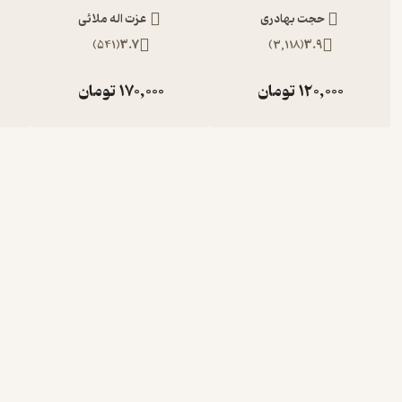
حجت بهادری
عزت اله ملائی
)
541
(
3.7
)
3,118
(
3.9
120,000
تومان
170,000
تومان