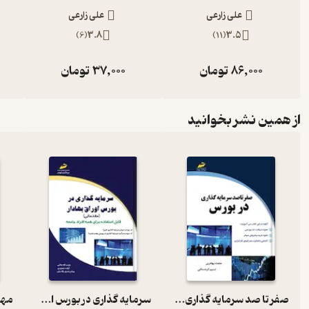
علی زارعی
علی زارعی
)
6
(
3.8
)
11
(
3.5
86,000
تومان
37,000
تومان
از همین نشر بخوانید
صفر تا صد سرمایه گذاری در بورس
سرمایه گذاری در بورس اوراق بهادار