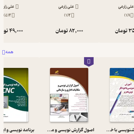
علی زارعی
علی زارعی
علی زارعی
)
5
(
2
)
1
(
2
)
1
(
1
35
تومان
82,000
تومان
49,000
توما
همه
آموزش خوشنویسی با خودکار نوین تحریر
اصول گزارش نویسی و مکاتبات اداری و سازمانی