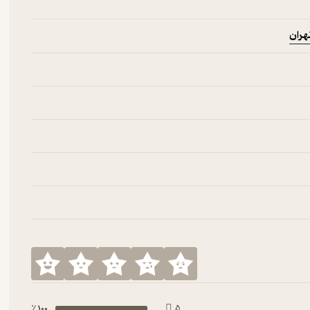
هران
100 ٪
5