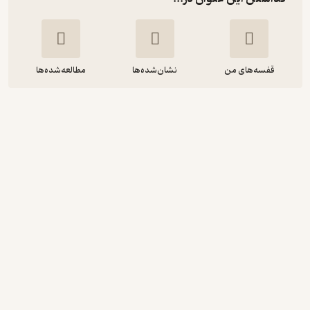
قفسه‌های من
نشان‌شده‌ها
مطالعه‌شده‌ها
آموزش کاربردی طراحی با HTML "xml
"css درقالب پروژه های کاربردی
حمیدرضا قنبری
موسسه فرهنگی هنری دیباگران تهران
125,000
2.7
(3)
تومان
دریافت از فیدی‌پلاس!
نمونه