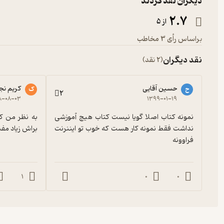
دیگران نقد کردند
2.7
از 5
براساس رأی 3 مخاطب
نقد دیگران
(2 نقد)
حسین آقایی
کریم نج
ح
ک
2
۸-۰۸-۰۳
۱۳۹۹-۰۱-۱۹
نمونه کتاب اصلا گویا نیست کتاب هیچ آموزشی 
نداشت فقط نمونه کار هست که خوب تو ایننرنت 
براش زیاد مف
فراوونه
1
0
0