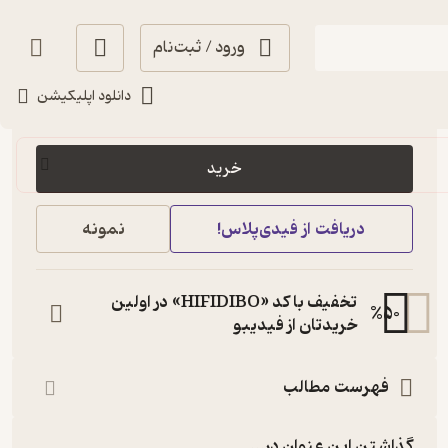
ورود / ثبت‌نام
دانلود اپلیکیشن
125,000
2.7
(3)
تومان
خرید
دریافت از فیدی‌پلاس!
نمونه
تخفیف با کد «HIFIDIBO» در اولین
%
50
خریدتان از فیدیبو
فهرست مطالب
گذاشتن این عنوان در...