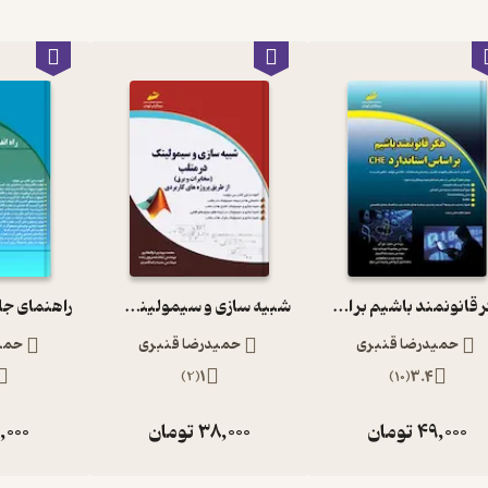
هکر قانونمند باشیم بر اساس استاندارد che
شبیه سازی و سیمولینک در متلب
حمیدرضا قنبری
حمیدرضا قنبری
حمی
)
2
(
1
)
10
(
3.4
49,000
تومان
38,000
تومان
,000