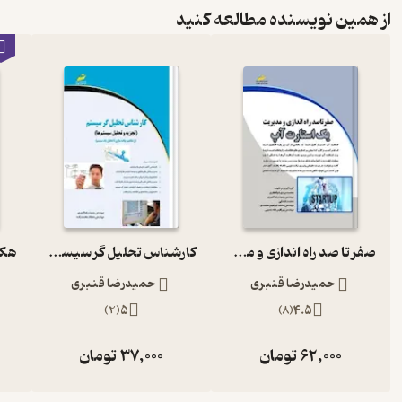
از همین نویسنده مطالعه کنید
صفر تا صد راه اندازی و مدیریت یک استارت آپ از ایده تا عمل
کارشناس تحلیل گر سیستم
حمیدرضا قنبری
حمیدرضا قنبری
)
2
(
5
)
8
(
4.5
62,000
تومان
37,000
تومان