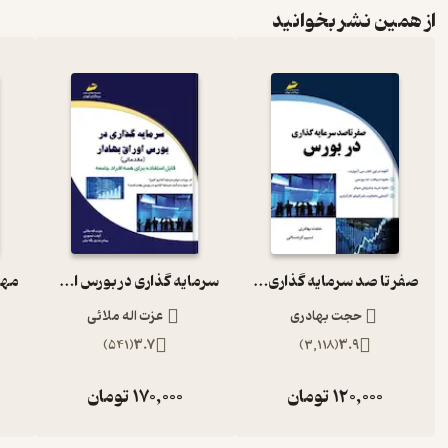
از همین نشر بخوانید
صفر تا صد سرمایه گذاری در بورس
سرمایه گذاری در بورس اوراق بهادار
حجت بهادری
عزت اله ملائی
)
541
(
3.7
)
3,118
(
3.9
120,000
تومان
170,000
تومان