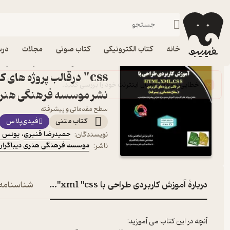
مهندسی 
فیدیبو
کتاب درسی، کتاب کمک درسی
دانشگاهی
فنی و مهندسی
خانه
کتاب الکترونیکی
کتاب صوتی
مجلات
درس
"css درقالب پروژه های
نشر موسسه فرهنگی هنری 
سطح مقدماتی و پیشرفته
کتاب متنی
فیدی‌پلاس
حمیدرضا قنبری
،
یونس اب
نویسندگان
:
موسسه فرهنگی هنری دیباگران 
ناشر
:
دربارۀ آموزش کاربردی طراحی با HTML "xml "css درقالب پروژه های کاربردی
شناسنامه