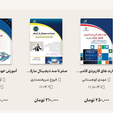
مهارت های کاربردی کامپیوتر2019 ICDL سطح یک
صفر تا صد دیجیتال مارکتینگ
مهدی کوهستانی
فروغ شریعتمداری
آز
4
)
70
(
3.9
)
1,150
(
4.1
250,000
تومان
210,000
تومان
0,000