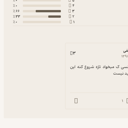
0 ٪
5
0 ٪
4
66 ٪
3
33 ٪
2
0 ٪
1
فی
3
۱۳۹
به نظر من کسی ک میخواد تازه شروع کنه این 
ید نیست
1