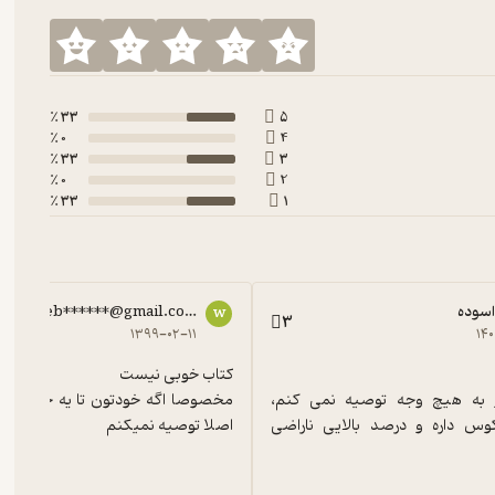
33 ٪
5
0 ٪
4
33 ٪
3
0 ٪
2
33 ٪
1
اسوده
web******@gmail.com
w
3
۱۳۹۹-۰۲-۱۱
۱۴
این کتاب رو به هیچ وجه توصیه نمی کنم، 
عملکرد معکوس داره و درصد بالایی ناراضی 
اصلا توصیه نمیکنم