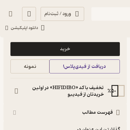
ورود / ثبت‌نام
دانلود اپلیکیشن
84,000
3
(6)
تومان
خرید
دریافت از فیدی‌پلاس!
نمونه
تخفیف با کد «HIFIDIBO» در اولین
%
50
خریدتان از فیدیبو
فهرست مطالب
گذاشتن این عنوان در...