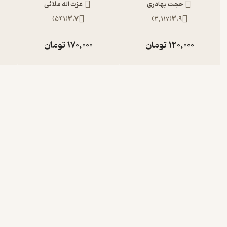
حجت بهادری
عزت اله ملائی
)
541
(
3.7
)
3,117
(
3.9
120,000
تومان
170,000
تومان