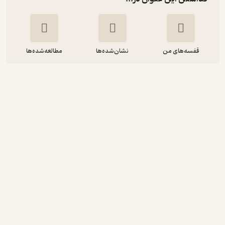
قفسه‌های من
نشان‌شده‌ها
مطالعه‌شده‌ها
آموزش LARAVEL همراه با PHP
حمیدرضا قنبری
موسسه فرهنگی هنری دیباگران تهران
84,000
3
(6)
تومان
دریافت از فیدی‌پلاس!
نمونه