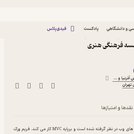
کامپیوتر
ی و دانشگاهی
پادکست
فیدی‌پلاس
کتاب آموزش LARAVEL همراه با PHP اثر
سه فرهنگی هنری
آذرنیا
و ...
تهران
نقدها و امتیازها
لاراول یکی از فریم ورک های زبان PHP است که برای توسعه اپلیکیشن های وب در نظر گرفته شده است و برپایه MVC کار می کند. فریم ورک