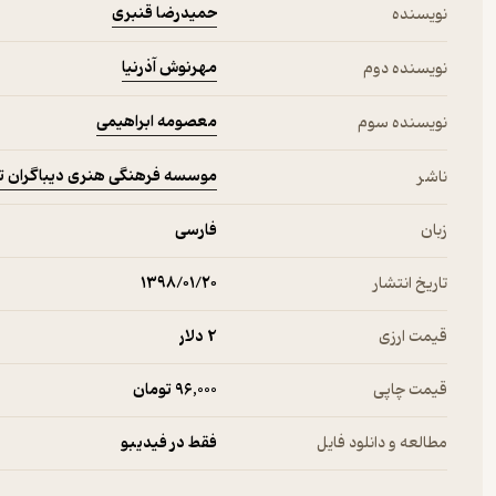
حمیدرضا قنبری
نویسنده
مهرنوش آذرنیا
نویسنده دوم
معصومه ابراهیمی
نویسنده سوم
موسسه فرهنگی هنری دیباگران ت
ناشر
زبان
فارسی
تاریخ انتشار
۱۳۹۸/۰۱/۲۰
قیمت ارزی
2 دلار
قیمت چاپی
96,000 تومان
مطالعه و دانلود فایل
فقط در فیدیبو