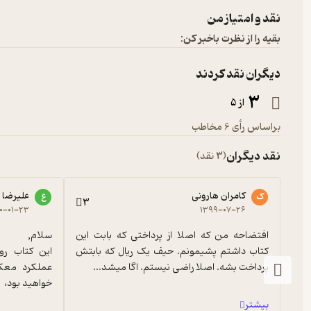
نقد و امتیاز من
بقیه را از نظرت باخبر کن:
دیگران نقد کردند
3
از 5
براساس رأی 6 مخاطب
نقد دیگران
(3 نقد)
کامران هارونی
علیرضا 
ک
ع
3
۰۰-۰۱-۲۳
۱۳۹۹-۰۷-۲۶
افتضاحه من که اصلا از پرداختی که بابت این 
کتاب داشتم پشیمونم. حیف یک ریال که بابتش 
پرداخت بشه. اصلا راضی نیستم. اگا میشد...
خواهید بود،
بیشتر