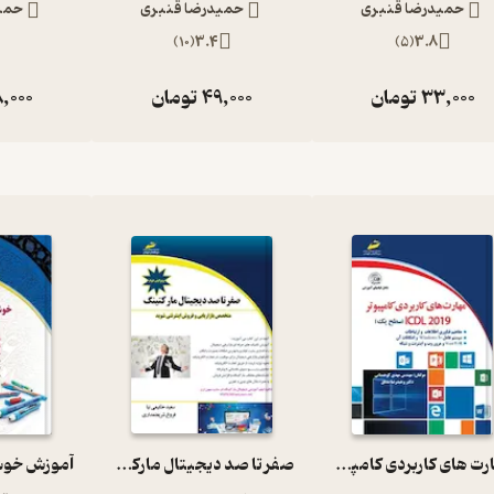
حمیدرضا قنبری
حمیدرضا قنبری
حمی
)
10
(
3.4
)
5
(
3.8
33,000
تومان
49,000
تومان
,000
مهارت های کاربردی کامپیوتر2019 ICDL سطح یک
صفر تا صد دیجیتال مارکتینگ