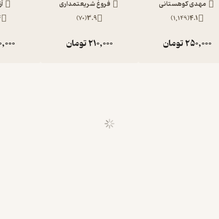
مهدی کوهستانی
فروغ شریعتمداری
آز
4
)
70
(
3.9
)
1,149
(
4.1
250,000
تومان
210,000
تومان
0,000