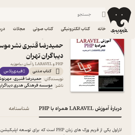
مهندسی 
فیدیبو
کتاب درسی، کتاب کمک درسی
دانشگاهی
فنی و مهندسی
خانه
کتاب الکترونیکی
کتاب صوتی
مجلات
درس
حمیدرضا قنبری نشر موس
دیباگران تهران
PHP و LARAVEL را آسان بیاموزید
کتاب متنی
فیدی‌پلاس
حمیدرضا قنبری
،
مهرنوش 
نویسندگان
:
موسسه فرهنگی هنری دیباگران 
ناشر
:
دربارۀ آموزش LARAVEL همراه با PHP
شناسنامه