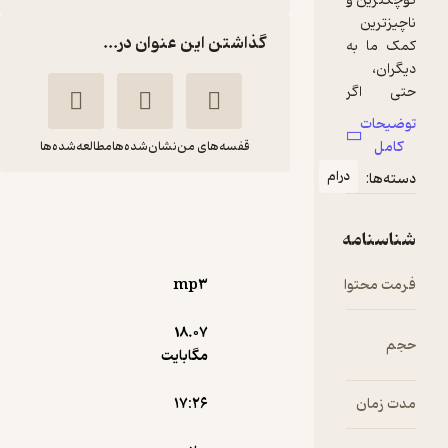
گذاشتن این عنوان در...
قفسه‌های من
نشان‌شده‌ها
مطالعه‌شده‌ها
تاک کوچولو
هانس
نرگس
کریستین
موسی پور
آندرسن
mp۳
ماه آوا
18.۰۷
مگابایت
منتظر امتیاز
۱۷:۲۶
35,000
50,000
٪
30
تومان