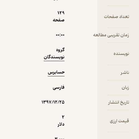
گزارشگری
حسابرس
مالی
129
تعداد صفحات
صفحه
منتظر امتیاز
1,350
1,500
٪
10
تومان
زمان تقریبی مطالعه
۰۰:۰۰
گروه
نویسنده
نویسندگان
نمونه
حسابرس
ناشر
زبان
فارسی
تاریخ انتشار
۱۳۹۷/۱۲/۲۵
2
قیمت ارزی
دلار