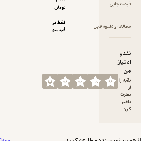
3,000
قیمت چاپی
تومان
فقط در
مطالعه و دانلود فایل
فیدیبو
نقد و
امتیاز
من
بقیه را
از
نظرت
باخبر
کن:
همین نویسنده مطالعه کنید
همه