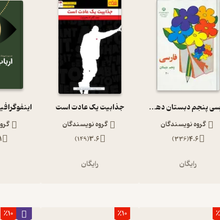
فارسی پنجم دبستان دهه 60
جذابیت یک عادت است
اینفوگرافی
گروه نویسندگان
گروه نویسندگان
گرو
1
)
149
(
3.6
)
336
(
4.6
رایگان
رایگان
ر
٪10
٪10
٪