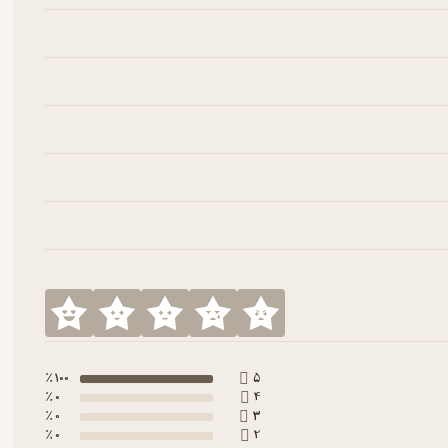
100 ٪
5
0 ٪
4
0 ٪
3
0 ٪
2