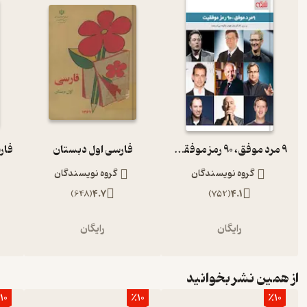
9 مرد موفق، 90 رمز موفقیت
فارسی اول دبستان
گروه نویسندگان
گروه نویسندگان
)
648
(
4.7
)
752
(
4.1
رایگان
رایگان
از همین نشر بخوانید
10
٪10
٪10