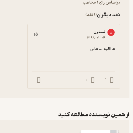
براساس رأی 1 مخاطب
نقد دیگران
(1 نقد)
نسترن
ن
5
۱۳۹۸-۰۱-۰۴
عاااالیه.... عالی
0
1
از همین نویسنده مطالعه کنید