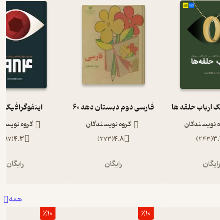
ک ارباب حلقه ها
فارسی دوم دبستان دهه 60
اینفوگرافیک 1984
ه نویسندگان
گروه نویسندگان
گروه نویسند
)
117
(
4.3
)
273
(
4.8
)
243
(
3.
ایگان
رایگان
رایگان
همه
٪10
٪10